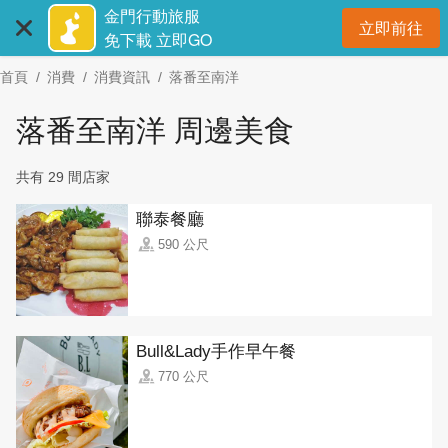
:::
跳
金門行動旅服
立即前往
到
開
免下載 立即GO
主
首頁
消費
消費資訊
落番至南洋
要
內
落番至南洋 周邊美食
容
區
共有 29 間店家
塊
聯泰餐廳
590 公尺
Bull&Lady手作早午餐
770 公尺