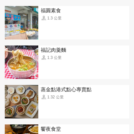
福圓素食
1.3 公里
福記肉羹麵
1.3 公里
蒸金點港式點心專賣點
1.32 公里
饗夜食堂