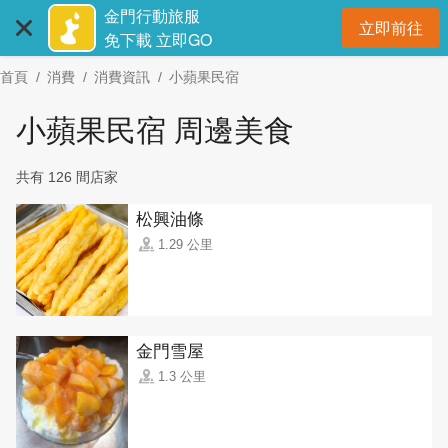
:::
跳
金門行動旅服
立即前往
到
開
免下載 立即GO
主
首頁
消費
消費資訊
小蘋果民宿
要
內
小蘋果民宿 周邊美食
容
區
共有 126 間店家
塊
松興油條
1.29 公里
金門雪屋
1.3 公里