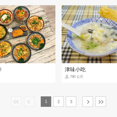
丼
津味小吃
790 公尺
1
2
3