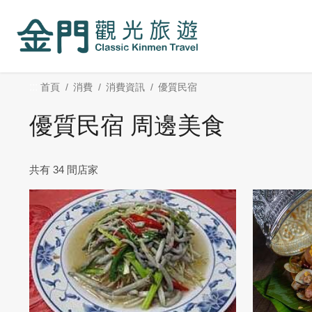
:::
跳
到
主
要
內
:::
首頁
消費
消費資訊
優質民宿
容
區
優質民宿 周邊美食
塊
共有 34 間店家