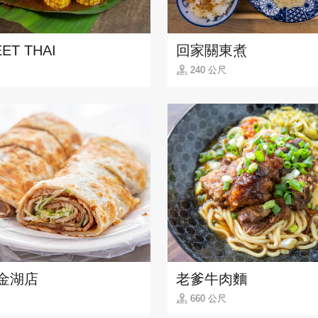
ET THAI
回家關東煮
240 公尺
金湖店
老爹牛肉麵
660 公尺