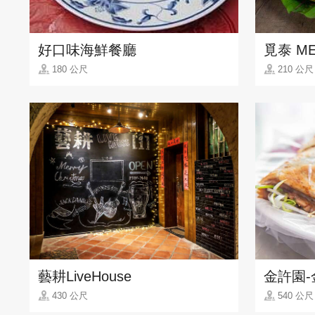
好口味海鮮餐廳
覓泰 ME
180 公尺
210 公尺
藝耕LiveHouse
金許園-
430 公尺
540 公尺