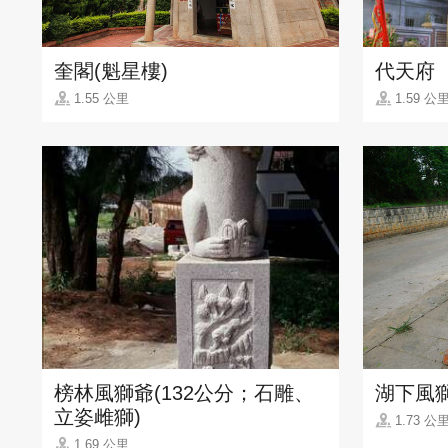
奎閣(魁星樓)
代天府
1.55 公里
1.59 公
榜林風獅爺(132公分；石雕、
湖下風
立姿雌獅)
1.73 公
1.69 公里