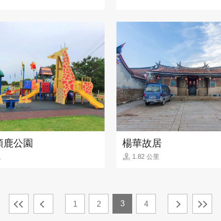
頸鹿公園
楊華故居
里
1.82 公里
3
1
2
4