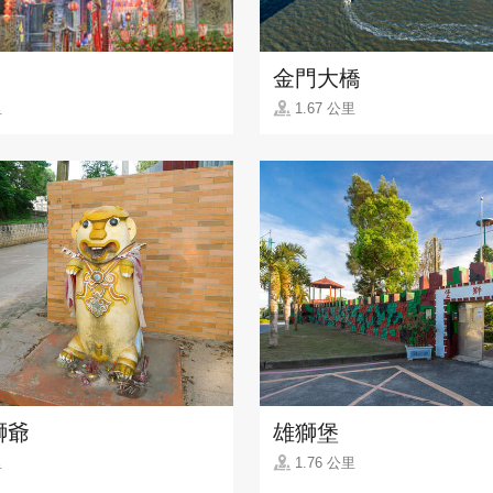
金門大橋
里
1.67 公里
獅爺
雄獅堡
里
1.76 公里