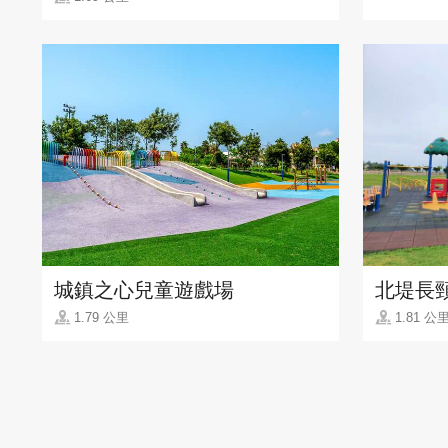
城鎮之心兒童遊戲場
北堤長
1.79 公里
1.81 公