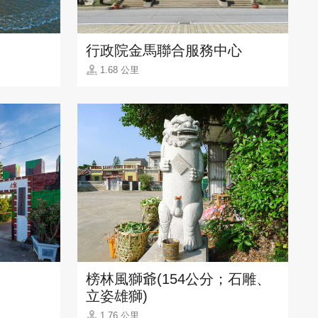
行政院金馬聯合服務中心
1.68 公里
榜林風獅爺(154公分；石雕、
立姿雄獅)
1.76 公里