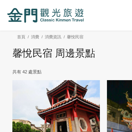
:::
跳
到
主
要
內
:::
首頁
消費
消費資訊
馨悅民宿
容
區
馨悅民宿 周邊景點
塊
共有 42 處景點