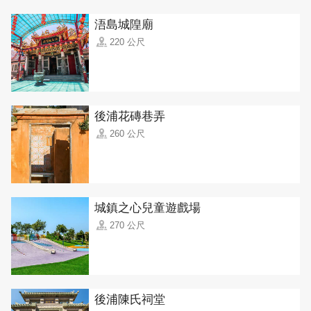
浯島城隍廟
220 公尺
後浦花磚巷弄
260 公尺
城鎮之心兒童遊戲場
270 公尺
後浦陳氏祠堂