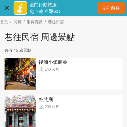
:::
跳
金門行動旅服
立即前往
到
開
免下載 立即GO
主
首頁
消費
消費資訊
巷往民宿
要
內
巷往民宿 周邊景點
容
區
共有 45 處景點
塊
後浦小鎮商圈
140 公尺
外武廟
200 公尺