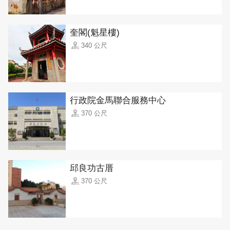
奎閣(魁星樓)
340 公尺
行政院金馬聯合服務中心
370 公尺
邱良功古厝
370 公尺