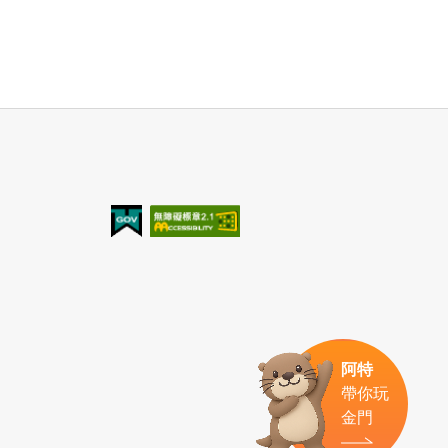
我的e政府
無障礙AA
阿特
帶你玩
金門