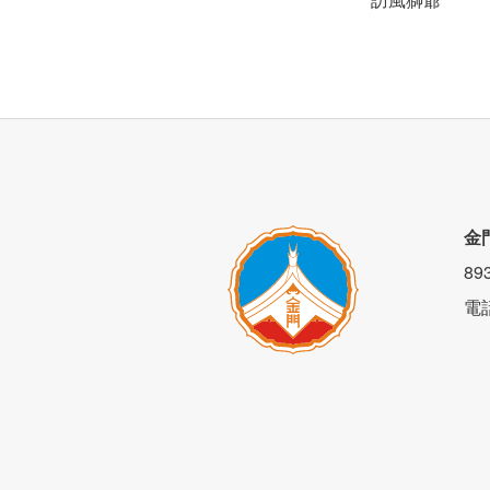
金
8
電