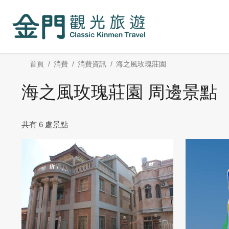
:::
跳
到
主
要
內
:::
首頁
消費
消費資訊
海之風玫瑰莊園
容
區
海之風玫瑰莊園 周邊景點
塊
共有 6 處景點