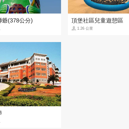
爺(378公分)
頂堡社區兒童遊憩區
里
1.26 公里
學
里