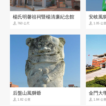
楊氏明馨祖祠暨楊清廉紀念館
安岐風獅
760 公尺
1.05 公
后盤山風獅爺
金門大
1.82 公里
1.84 公