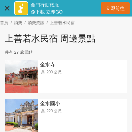
:::
跳
金門行動旅服
立即前往
到
開
免下載 立即GO
主
首頁
消費
消費資訊
上善若水民宿
要
內
上善若水民宿 周邊景點
容
區
共有 27 處景點
塊
金水寺
200 公尺
金水國小
220 公尺