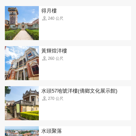
得月樓
240 公尺
黃輝煌洋樓
260 公尺
水頭57地號洋樓(僑鄉文化展示館)
270 公尺
水頭聚落