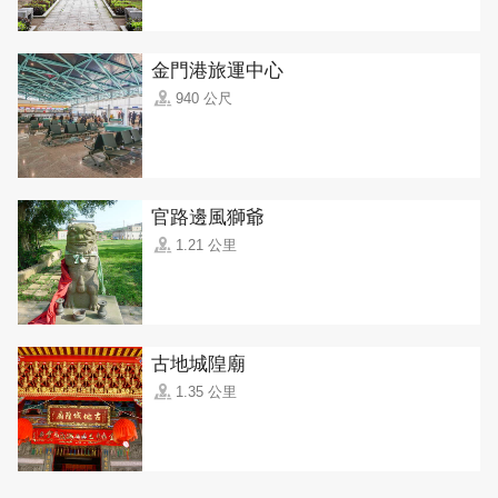
金門港旅運中心
940 公尺
官路邊風獅爺
1.21 公里
古地城隍廟
1.35 公里