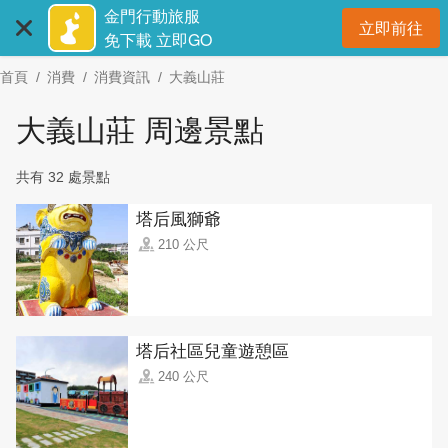
:::
跳
金門行動旅服
立即前往
到
開
免下載 立即GO
主
首頁
消費
消費資訊
大義山莊
要
內
大義山莊 周邊景點
容
區
共有 32 處景點
塊
塔后風獅爺
210 公尺
塔后社區兒童遊憩區
240 公尺