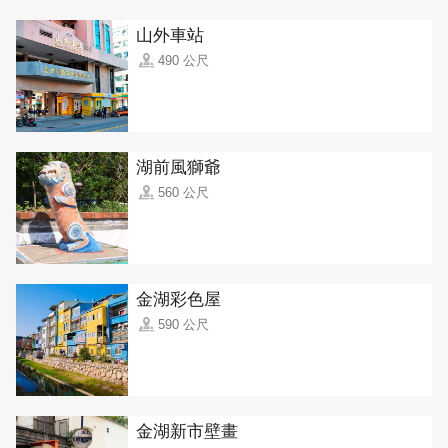
山外車站
490 公尺
湖前風獅爺
560 公尺
金湖彩色屋
590 公尺
金湖新市壁畫