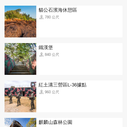
貓公石濱海休憩區
780 公尺
鐵漢堡
840 公尺
紅土溝三營區L-36據點
960 公尺
麒麟山森林公園