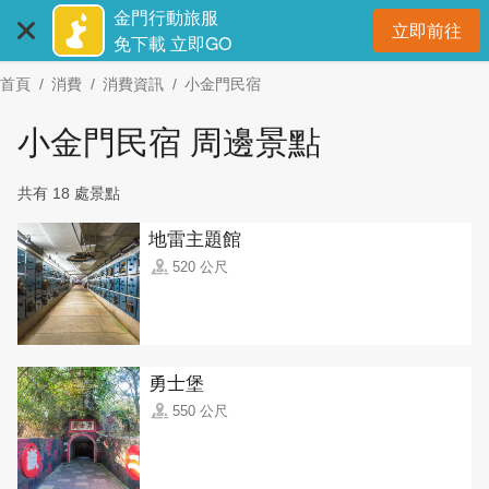
:::
跳
金門行動旅服
立即前往
到
開
免下載 立即GO
主
首頁
消費
消費資訊
小金門民宿
要
內
小金門民宿 周邊景點
容
區
共有 18 處景點
塊
地雷主題館
520 公尺
勇士堡
550 公尺