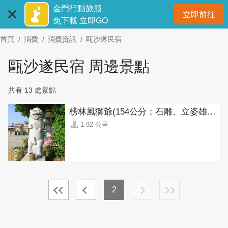
:::
跳
金門行動旅服
立即前往
到
開
免下載 立即GO
主
首頁
消費
消費資訊
甌沙遂民宿
要
內
甌沙遂民宿 周邊景點
容
區
共有 13 處景點
塊
榜林風獅爺(154公分；石雕、立姿雄獅)
1.92 公里
2