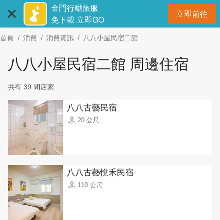
:::
跳
金門行動旅服
立即前往
到
開
免下載 立即GO
主
首頁
消費
消費資訊
八八小屋民宿二館
要
內
八八小屋民宿二館 周邊住宿
容
區
共有 39 間店家
塊
八八古藝民宿
20 公尺
八八古藝悅禾民宿
110 公尺