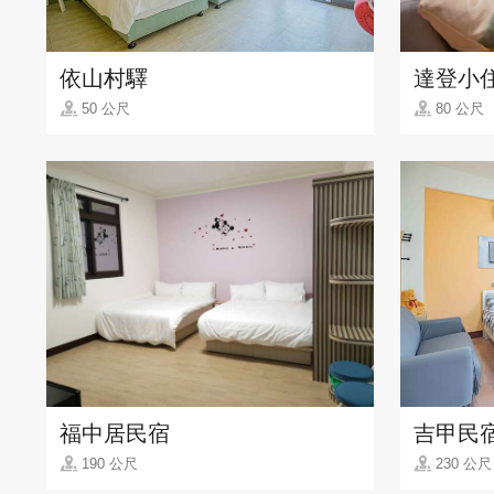
依山村驛
達登小
50 公尺
80 公尺
福中居民宿
吉甲民
190 公尺
230 公尺