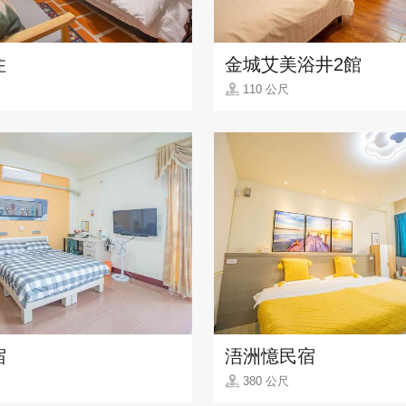
住
金城艾美浴井2館
110 公尺
宿
浯洲憶民宿
380 公尺