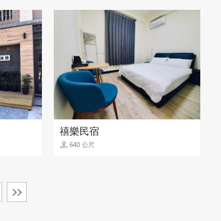
禧樂民宿
640 公尺