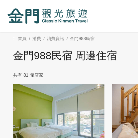
:::
跳
到
主
要
內
:::
首頁
消費
消費資訊
金門988民宿
容
區
金門988民宿 周邊住宿
塊
共有 81 間店家