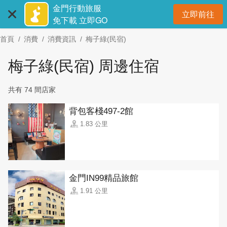
:::
跳
金門行動旅服
立即前往
到
開
免下載 立即GO
主
首頁
消費
消費資訊
梅子綠(民宿)
要
內
梅子綠(民宿) 周邊住宿
容
區
共有 74 間店家
塊
背包客棧497-2館
1.83 公里
金門IN99精品旅館
1.91 公里