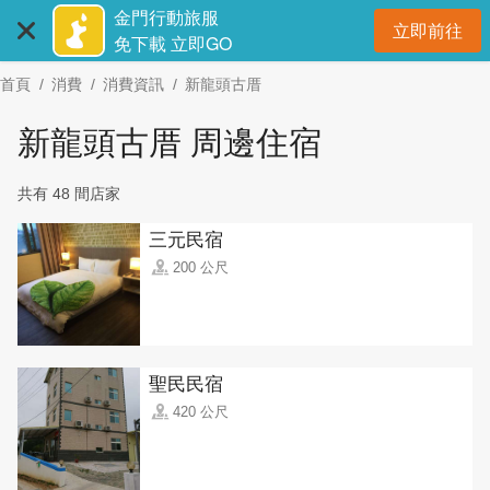
:::
跳
金門行動旅服
立即前往
到
開
免下載 立即GO
主
首頁
消費
消費資訊
新龍頭古厝
要
內
新龍頭古厝 周邊住宿
容
區
共有 48 間店家
塊
三元民宿
200 公尺
聖民民宿
420 公尺