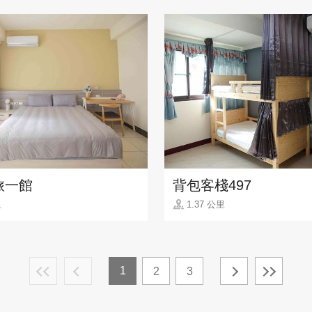
旅一館
背包客棧497
里
1.37 公里
1
2
3