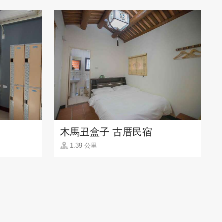
木馬丑盒子 古厝民宿
1.39 公里