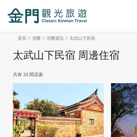
:::
跳
到
主
要
內
:::
首頁
消費
消費資訊
太武山下民宿
容
區
太武山下民宿 周邊住宿
塊
共有 33 間店家