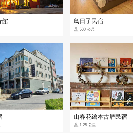
行館
鳥日子民宿
530 公尺
宿
山春花繪本古厝民宿
里
1.25 公里