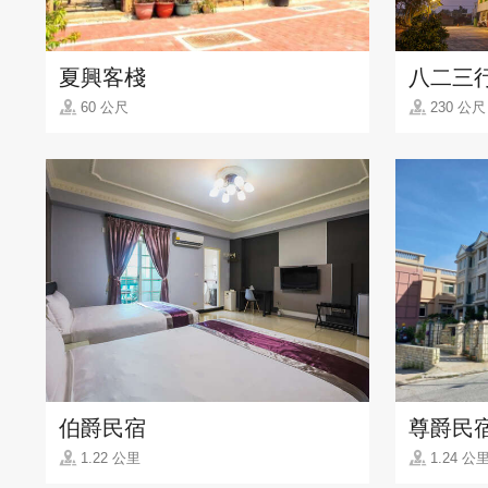
夏興客棧
八二三
60 公尺
230 公尺
伯爵民宿
尊爵民
1.22 公里
1.24 公