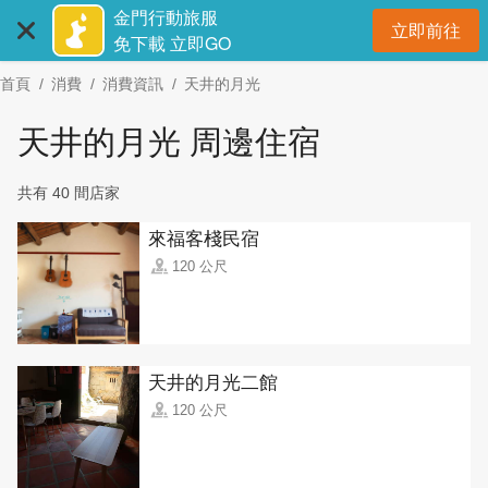
:::
跳
金門行動旅服
立即前往
到
開
免下載 立即GO
主
首頁
消費
消費資訊
天井的月光
要
內
天井的月光 周邊住宿
容
區
共有 40 間店家
塊
來福客棧民宿
120 公尺
天井的月光二館
120 公尺