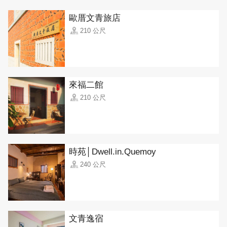
歐厝文青旅店
210 公尺
來福二館
210 公尺
時苑│Dwell.in.Quemoy
240 公尺
文青逸宿