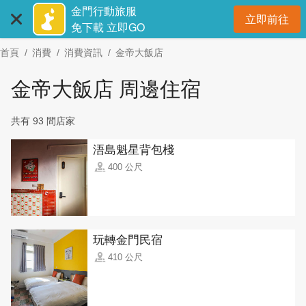
:::
跳
金門行動旅服
立即前往
到
開
免下載 立即GO
主
首頁
消費
消費資訊
金帝大飯店
要
內
金帝大飯店 周邊住宿
容
區
共有 93 間店家
塊
浯島魁星背包棧
400 公尺
玩轉金門民宿
410 公尺