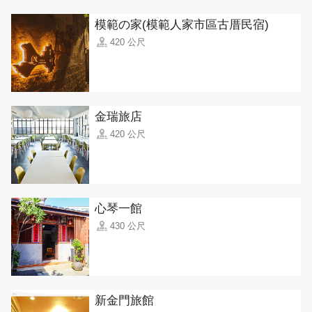
模範の家(模範人家市區古厝民宿)
420 公尺
金瑞旅店
420 公尺
心琴一館
430 公尺
新金門旅館