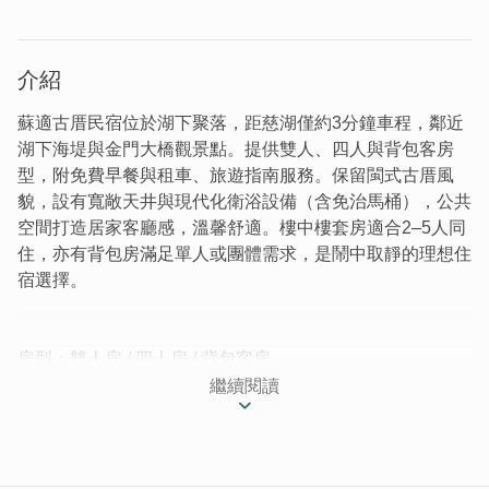
介紹
蘇適古厝民宿位於湖下聚落，距慈湖僅約3分鐘車程，鄰近
湖下海堤與金門大橋觀景點。提供雙人、四人與背包客房
型，附免費早餐與租車、旅遊指南服務。保留閩式古厝風
貌，設有寬敞天井與現代化衛浴設備（含免治馬桶），公共
空間打造居家客廳感，溫馨舒適。樓中樓套房適合2–5人同
住，亦有背包房滿足單人或團體需求，是鬧中取靜的理想住
宿選擇。
房型：雙人房 / 四人房 / 背包客房
服務：免費早餐 / 旅遊指南 / 租車服務
繼續閱讀
位於湖下聚落的蘇適古厝民宿，門前有一處照壁，相當顯
眼，燕尾脊讓整棟建築看起來更加氣派。在燈光的照映下，