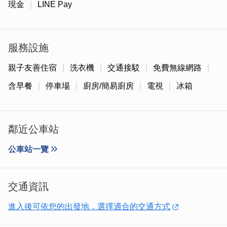
現金
LINE Pay
服務設施
親子友善住宿
洗衣機
交通接駁
免費無線網路
含早餐
停車場
廚房/簡易廚房
電視
冰箱
鄰近公車站
公車站一覽
2-5人可以一起居住的古厝樓中樓套房-擁有獨立衛浴！
交通資訊
進入後可依您的出發地，選擇適合的交通方式