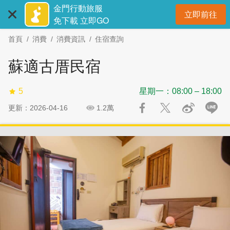
:::
跳
跳
金門行動旅服
立即前往
到
過
開
免下載 立即GO
主
社
首頁
消費
消費資訊
住宿查詢
要
群
內
分
蘇適古厝民宿
容
享
區
5
星期一：08:00 – 18:00
塊
更新：2026-04-16
1.2萬