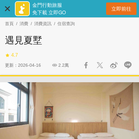
:::
跳
跳
金門行動旅服
立即前往
到
過
開
免下載 立即GO
主
社
首頁
消費
消費資訊
住宿查詢
要
群
內
分
遇見夏墅
容
享
區
4.7
塊
更新：2026-04-16
2.2萬