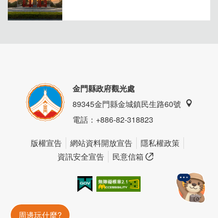
金門縣政府觀光處
89345金門縣金城鎮民生路60號
電話
：+886-82-318823
版權宣告
網站資料開放宣告
隱私權政策
資訊安全宣告
民意信箱
「雙人房」
我的e政府
無障礙AA
即使是雙人房型，房內空間也非常寬敞，另有沙發、高腳椅
金門旅遊神
周邊玩什麼?
休息區，想書寫時不怕找不到合適位置，旅途所需在這裡都