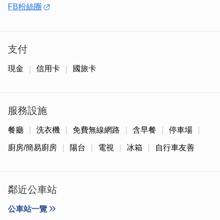
FB粉絲團
支付
現金
信用卡
國旅卡
服務設施
餐廳
洗衣機
免費無線網路
含早餐
停車場
廚房/簡易廚房
陽台
電視
冰箱
自行車友善
「日式客房」
深受年輕旅客喜愛的日式套房，木質系風格再搭配白透紗窗
簾，氛圍感滿滿好看又好拍！全新打造的空間，入住感受舒
鄰近公車站
適環境。
公車站一覽