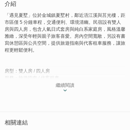
介紹
「遇見夏墅」位於金城鎮夏墅村，鄰近浯江溪與莒光樓，距
市區僅 5 分鐘車程，交通便利、環境清幽。民宿設有雙人
房與四人房，包含人氣日式套房與純白系家庭房，風格溫馨
雅緻，深受年輕與親子旅客喜愛。房內空間寬敞，另設有書
寫休憩區與公共空間，提供旅遊指南與代客租車服務，讓旅
程更輕鬆便利。
房型：雙人房 / 四人房
服務：旅遊指南 / 代客租車
繼續閱讀
│我在金門，遇見夏墅│
遇見清澈的藍天，遇見過冬的候鳥，遇見歷史的軌跡。
你，遇見了什麼？
「遇見夏墅」一間位於夏墅村莊裡的溫暖居所，臨近大海與
金城鎮，是你抵金旅遊的好選擇！
相關連結