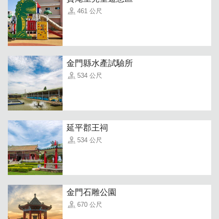
461 公尺
金門縣水產試驗所
「家庭房」
全白夢幻家具與純淨的白色系寢具相得益彰，營造出一種極
534 公尺
致的寧靜氛圍。每一個細節都體現了民宿主人對生活品質的
追求，讓人彷彿置身於一幅寧靜而優雅的畫中。
延平郡王祠
534 公尺
金門石雕公園
670 公尺