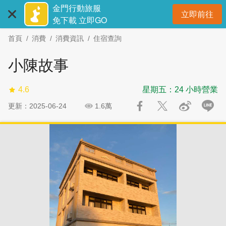
:::
跳
跳
金門行動旅服
立即前往
到
過
開
免下載 立即GO
主
社
首頁
消費
消費資訊
住宿查詢
要
群
內
分
小陳故事
容
享
區
4.6
星期五：24 小時營業
塊
更新：2025-06-24
1.6萬