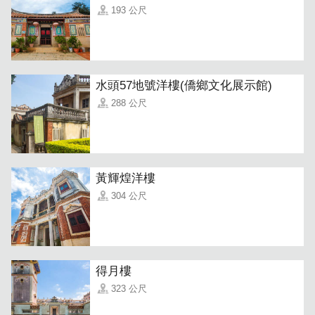
193 公尺
水頭57地號洋樓(僑鄉文化展示館)
288 公尺
黃輝煌洋樓
304 公尺
得月樓
323 公尺