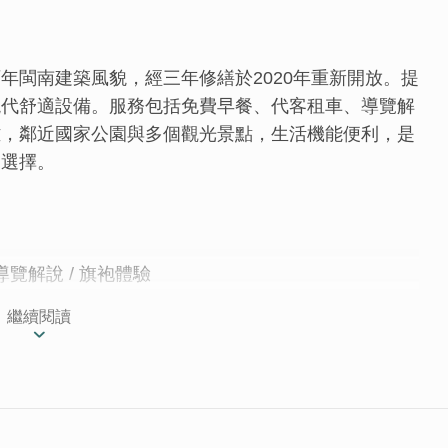
年閩南建築風貌，經三年修繕於2020年重新開放。提
現代舒適設備。服務包括免費早餐、代客租車、導覽解
雅，鄰近國家公園與多個觀光景點，生活機能便利，是
宿選擇。
 導覽解說 / 旗袍體驗
繼續閱讀
親將村落百年古厝修建而成，擁有閩南傳統二落大厝和
年9月申請民宿證照。保持著閩南式建築的外觀，搭配著
舒適外，也能體驗閩南式建築的古色古香。古厝包含兩