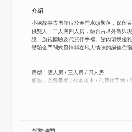
介紹
小陳故事古厝館位於金門水頭聚落，保留百
供雙人、三人與四人房，融合古厝外觀與
說、旗袍體驗及代買伴手禮。館內環境優
體驗金門閩式風情與在地人情味的絕佳住
房型：雙人房 / 三人房 / 四人房
服務：免費早餐 / 代客租車 / 代買伴手禮 /
小陳故事古厝館位於金門水頭聚落，由父
護龍。我們民宿於2020年完工，並於同
新式的床、衛浴及其他設備，讓您能住得
落、左護龍以及左前護龍。
營業時間