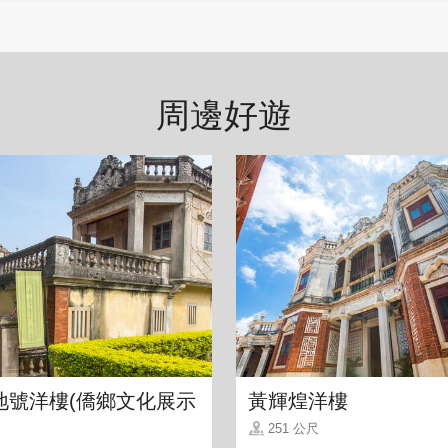
食或是便利商都相當便利。這對於重視便利性的旅人來
周邊好遊
地號洋樓(僑鄉文化展示
黃輝煌洋樓
251 公尺