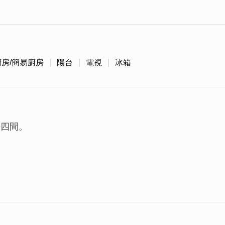
廚房/簡易廚房
陽台
電視
冰箱
花費約三年時間細心整修改建，才變成現在精美又特別
房四間。