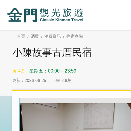
:::
跳
跳
到
過
主
社
要
群
內
分
:::
首頁
消費
消費資訊
住宿查詢
容
享
區
小陳故事古厝民宿
塊
4.9
星期五：00:00 – 23:59
更新：2026-06-25
2.8萬