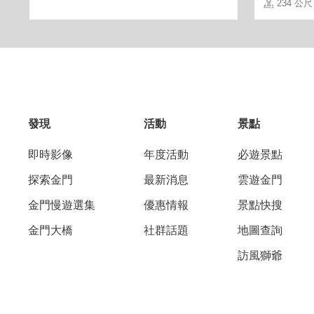
234 公尺
發現
活動
景點
在這裡您可以感受閩式老屋之優美，享用
即時影像
年度活動
必遊景點
意的午後陽光、夜遊觀星水頭。
探索金門
最新消息
雲遊金門
金門慢遊選集
優惠情報
景點快搜
金門大橋
社群話題
地圖查詢
訪風獅爺