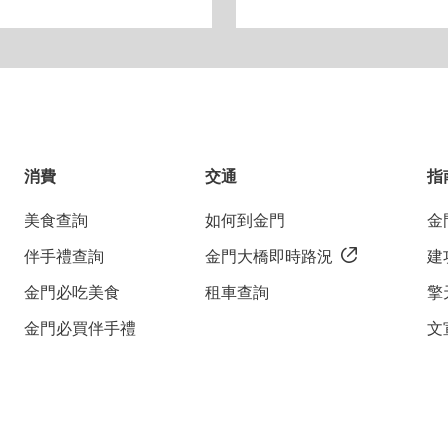
消費
交通
指
在地特色早點、全新裝修舒適溫暖的房間，享受金門愜
美食查詢
如何到金門
金
伴手禮查詢
金門大橋即時路況
建
金門必吃美食
租車查詢
擎
金門必買伴手禮
文