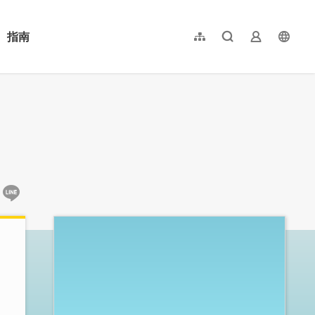
指南
網站導覽
全文檢索
業者登入
langu
简体中文
English
日本語
한국어
:::