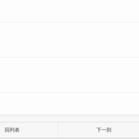
回列表
下一則
園，擁有許多特色閩南式建築，也有許多觀光景點，更