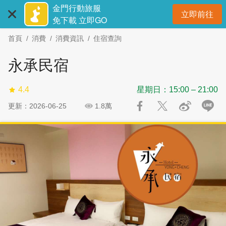
:::
跳
跳
金門行動旅服
立即前往
到
過
開
免下載 立即GO
主
社
首頁
消費
消費資訊
住宿查詢
要
群
內
分
永承民宿
容
享
區
4.4
星期日：15:00 – 21:00
塊
更新：2026-06-25
1.8萬