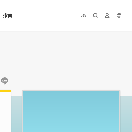
指南
網站導覽
全文檢索
業者登入
langu
简体中文
English
日本語
한국어
:::