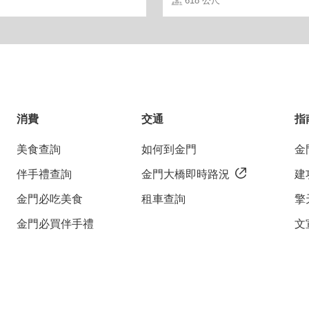
618 公尺
消費
交通
指
美食查詢
如何到金門
金
伴手禮查詢
金門大橋即時路況
建
金門必吃美食
租車查詢
擎
金門必買伴手禮
文