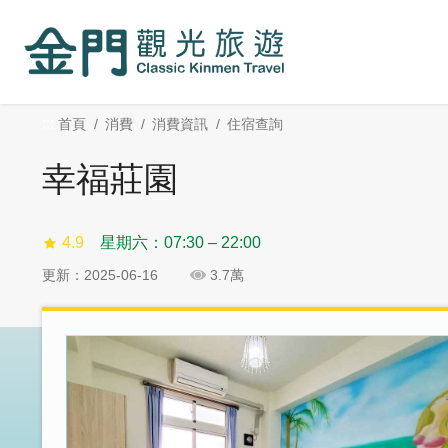
:::
跳
跳
到
過
主
社
要
群
內
分
:::
首頁
消費
消費資訊
住宿查詢
容
享
區
幸福莊園
塊
4.9
星期六：07:30 – 22:00
更新：2025-06-16
3.7萬