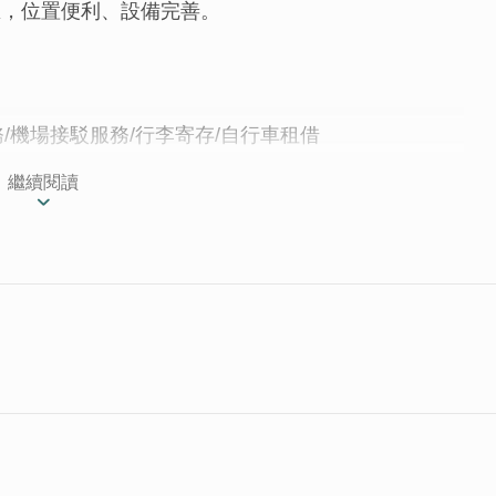
區，位置便利、設備完善。
服務/機場接駁服務/行李寄存/自行車租借
繼續閱讀
只要10分車程，是金門第一家星級規模的飯店，擁有
閒旅遊、社團會議的絕佳選擇~！門牌100號，代表
店，暢遊浯江風情！