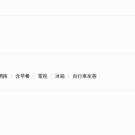
網路
含早餐
電視
冰箱
自行車友善
緻套房，有雙人、三人及四人房型供選擇，同時附有藝