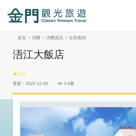
:::
跳
跳
到
過
主
社
要
群
內
分
:::
首頁
消費
消費資訊
住宿查詢
容
享
區
浯江大飯店
塊
3.7
更新：2025-12-09
3.6萬