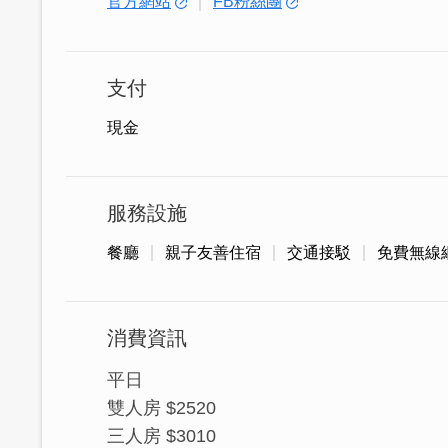
官方網站
FB粉絲團
支付
現金
服務設施
餐廳
親子友善住宿
交通接駁
免費無線
消費資訊
平日
雙人房 $2520
浯江大飯店擁有2~3百坪大廳，116間雅
三人房 $3010