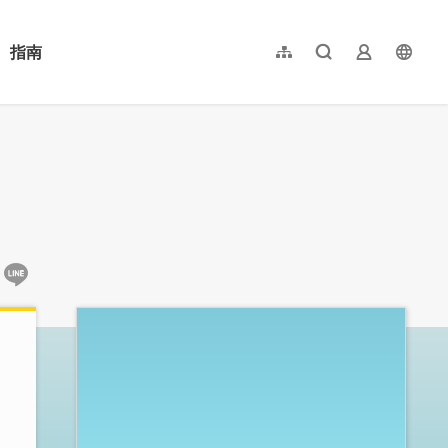
指南
網站導覽
全文檢索
業者登入
langu
简体中文
English
日本語
한국어
:::