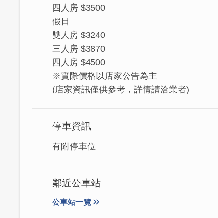
品店、咖啡館、百人會議廳及舒適早餐區
四人房 $3500
或慢跑。免費早餐是美味傳統金門口味；
假日
雙人房 $3240
三人房 $3870
四人房 $4500
※實際價格以店家公告為主
(店家資訊僅供參考，詳情請洽業者)
停車資訊
有附停車位
鄰近公車站
公車站一覽