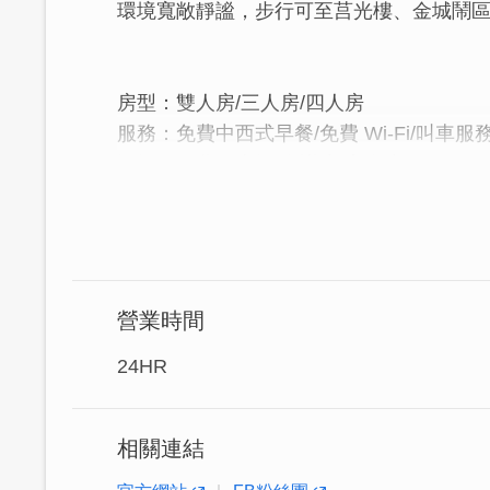
環境寬敞靜謐，步行可至莒光樓、金城鬧
房型：雙人房/三人房/四人房
服務：免費中西式早餐/免費 Wi-Fi/叫車
設施：免費停車場/會議廳/宴會廳
浯江位於金門最熱鬧的金城鎮，飯店離機場
可容納五百人的大會議室，是商務住宿、休
100分的誠摯邀請：歡迎您入住浯江大飯
營業時間
24HR
相關連結