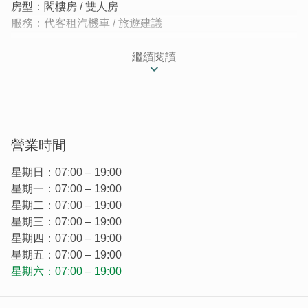
房型：閣樓房 / 雙人房
服務：代客租汽機車 / 旅遊建議
│雅緻古厝民宿，見證歷史的美感│
繼續閱讀
「金門八八古藝民宿」的主理人對民宿佈置很有一套，運用
合宜的家具呈現古厝美，大廳內以原木傢俱佈置出家的味
道，彷彿在這裡啜著一杯名為回憶的茶，就能回到最懷念的
純真時代。
營業時間
為結合古城記憶與歷史美感的民宿，外觀以傳統閩南建築為
主體呈現出樸實的懷舊氣息，公共空間有著充滿在地特色的
星期日：07:00 – 19:00
裝置藝術，不論是電話亭或是壁貼都讓人眼睛為之一亮。
星期一：07:00 – 19:00
星期二：07:00 – 19:00
星期三：07:00 – 19:00
星期四：07:00 – 19:00
星期五：07:00 – 19:00
星期六：07:00 – 19:00