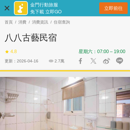
:::
跳
跳
金門行動旅服
立即前往
到
過
開
免下載 立即GO
主
社
首頁
消費
消費資訊
住宿查詢
要
群
內
分
八八古藝民宿
容
享
區
4.8
星期六：07:00 – 19:00
塊
更新：2026-04-16
2.7萬