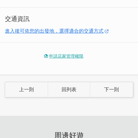
「三人房」
房內延續著原木風格，充滿質感的空間有著愜意慵懶的氛
交通資訊
圍，高級的木材飄散著淡雅的清香，使旅人可全然地在此放
鬆身心，享受舒服自在的夜晚，在這裡，製造一個難忘的假
進入後可依您的出發地，選擇適合的交通方式
期時光。
申請店家管理權限
上一則
回列表
下一則
周邊好遊