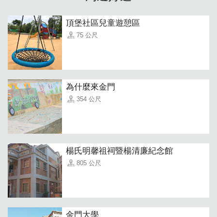
以優惠平實的價格，提供旅人舒適清新的寬敞房型；明亮的
採光照明，典雅裝潢設計，柔軟的舒適床舖，讓旅人能夠感
頂堡社區兒童遊憩區
受回到自家般的自在舒服。
75 公尺
為什麼來金門
354 公尺
楊氏明馨祖祠暨楊清廉紀念館
805 公尺
金門大學