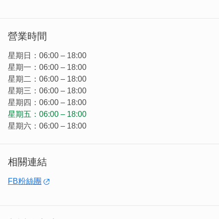
是否提供餐飲：只提供早餐，其他自行外購，或者叫外送
(foodpanda等等)。
可提供房間數：5
營業時間
房型：雙人房/四人房/家庭房
星期日：06:00 – 18:00
服務：旅遊諮詢/親子友善住宿/代訂電動車/包車服務/風味早
星期一：06:00 – 18:00
餐
星期二：06:00 – 18:00
星期三：06:00 – 18:00
W民宿的"W"是取自金門的身分證開頭，民宿地處金門中
星期四：06:00 – 18:00
心，尚義機場、中山林國家公園、家樂福...等，就在附近，
星期五：06:00 – 18:00
不論是採買或是到哪邊遊玩都相當方便。
星期六：06:00 – 18:00
相關連結
FB粉絲團