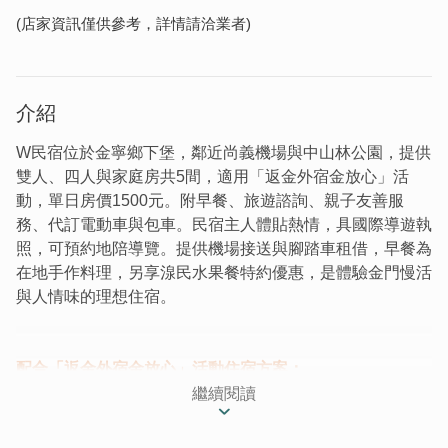
(店家資訊僅供參考，詳情請洽業者)
介紹
W民宿位於金寧鄉下堡，鄰近尚義機場與中山林公園，提供
雙人、四人與家庭房共5間，適用「返金外宿金放心」活
動，單日房價1500元。附早餐、旅遊諮詢、親子友善服
務、代訂電動車與包車。民宿主人體貼熱情，具國際導遊執
照，可預約地陪導覽。提供機場接送與腳踏車租借，早餐為
在地手作料理，另享湶民水果餐特約優惠，是體驗金門慢活
與人情味的理想住宿。
配合「返金外宿金
放
心」活動住宿方案：
繼續閱讀
單日訂房價格：1500元
是否提供機場接送：是