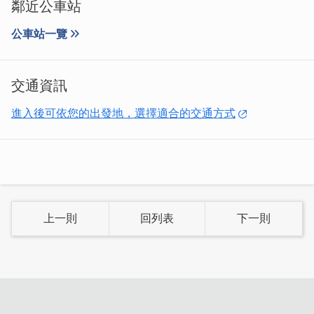
鄰近公車站
公車站一覽
交通資訊
民宿主人擁有國際導遊執照可以提供地陪服務，有需要的旅
進入後可依您的出發地，選擇適合的交通方式
客可以事先預約。也有配合的汽機車租賃公司服務本民宿客
人，民宿內提供兩台全新腳踏車，讓您悠遊享受金門慢活時
光。
上一則
回列表
下一則