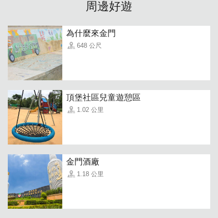
周邊好遊
為什麼來金門
648 公尺
繽紛的色彩是W民宿的特色，亮色系的搭配超有活力，就如
同熱情好客的民宿主人，總是活力滿滿的接待每一位旅客，
期望提供賓至如歸的服務。
頂堡社區兒童遊憩區
1.02 公里
金門酒廠
1.18 公里