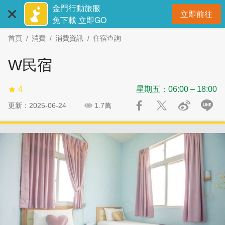
:::
跳
跳
金門行動旅服
立即前往
到
過
開
免下載 立即GO
主
社
首頁
消費
消費資訊
住宿查詢
要
群
內
分
W民宿
容
享
區
4
星期五：06:00 – 18:00
塊
更新：2025-06-24
1.7萬