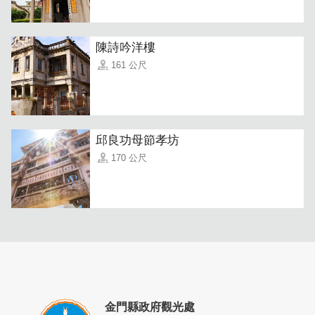
陳詩吟洋樓
161 公尺
邱良功母節孝坊
170 公尺
金門縣政府觀光處