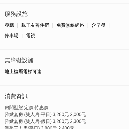
約10~15分鐘到機場。機場到東門站約25~30分鐘。
服務設施
金門港旅運中心
→宏福旅店
交通資訊如下：
餐廳
親子友善住宿
免費無線網路
含早餐
1.計程車，TWD$200~250，車程約10分鐘。
2.公車，7A、7B等路線，體育館站下車，從85度C路口右
停車場
電視
轉進入(民族路)，步行至本旅店約5分鐘。
公車，7路線，北堤路站下車，步行至本旅店約5分鐘。
公車約每小時的15~20分以及45~50分會在往小金門交通船
無障礙設施
售票處(入境大樓門口出來的對面屋子最右方)停靠
地上樓層電梯可達
公車車資每人新台幣$12元(現金不找零，可一同支付)，另
可持台灣悠遊卡或一卡通上下車刷卡付費(1人1卡)。
飯店合作之租車公司租賃汽、機車以及電動機車皆有免費接
消費資訊
送機/船服務。(請告知需要租車，我們將會請租車公司與您
房間型態 定價 特惠價
聯絡)
雅緻套房 (雙人房-平日) 3,280元 2,000元
租賃汽車每日(24小時)新台幣$1500起(c.c數、車款不同，
雅緻套房 (雙人房-假日) 3,280元 2,300元
價格也不同)，需持有駕照(非台灣籍旅客需持國際駕照)
溫馨三人房(平日) 3,880元 2,400元