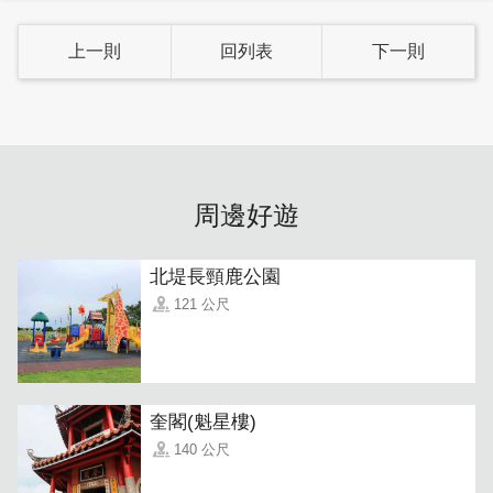
上一則
回列表
下一則
周邊好遊
北堤長頸鹿公園
121 公尺
奎閣(魁星樓)
140 公尺