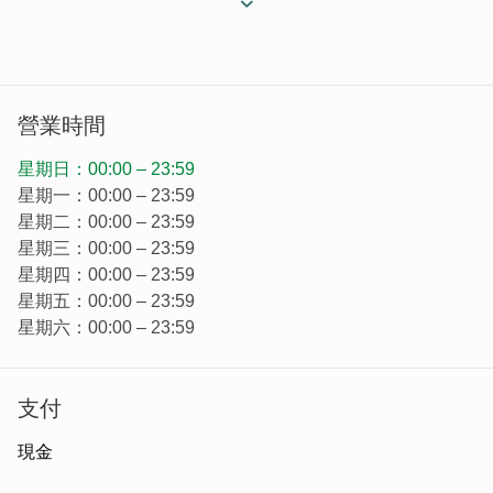
樂活四人房4間
VIP豪華家庭房3間
●可容納總人數：100
●接受信用卡類別：VISA MASTER JCB
●客房設備：電視 空調
營業時間
●是否為國民旅遊卡特約商店：是
星期日：00:00 – 23:59
本飯店另提供大陸自由行旅客往來昇恆昌免稅店(金湖廣場)
星期一：00:00 – 23:59
免費接駁服務。
星期二：00:00 – 23:59
星期三：00:00 – 23:59
金門機場→宏福旅店
交通資訊如下：
星期四：00:00 – 23:59
1.計程車，TWD$200~250，車程約10分鐘。
星期五：00:00 – 23:59
2.公車，藍1路線往金城方向，體育館站下車，從85度C路
星期六：00:00 – 23:59
口右轉進入(民族路)，步行至本旅店約5分鐘。
公車，3路線往金城方向，東門站下車，從7-11路口進入(民
族路)，步行至本旅店約5分鐘。
支付
山外站藍1路公車最早07:30發車；末班為17:30發車。發車
現金
後約15~25分鐘到機場。機場到體育館站約10~15分鐘。
山外站3路公車最早07:00發車；末班為20:00發車。發車後