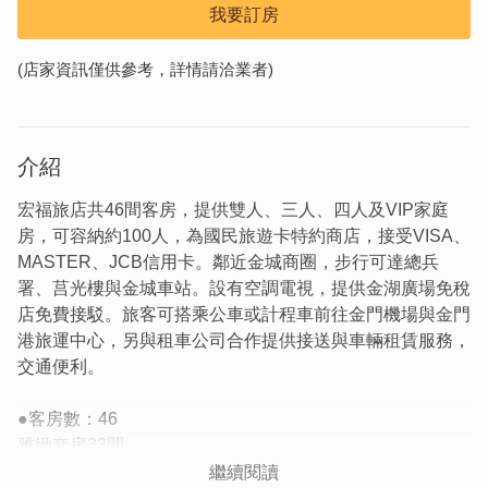
我要訂房
(店家資訊僅供參考，詳情請洽業者)
介紹
宏福旅店共46間客房，提供雙人、三人、四人及VIP家庭
房，可容納約100人，為國民旅遊卡特約商店，接受VISA、
MASTER、JCB信用卡。鄰近金城商圈，步行可達總兵
署、莒光樓與金城車站。設有空調電視，提供金湖廣場免稅
店免費接駁。旅客可搭乘公車或計程車前往金門機場與金門
港旅運中心，另與租車公司合作提供接送與車輛租賃服務，
交通便利。
●客房數：46
雅緻套房33間
溫馨三人房6間
繼續閱讀