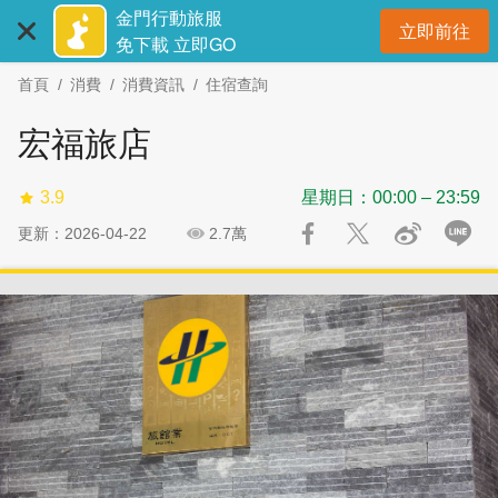
:::
跳
跳
金門行動旅服
立即前往
到
過
開
免下載 立即GO
主
社
首頁
消費
消費資訊
住宿查詢
要
群
內
分
宏福旅店
容
享
區
3.9
星期日：00:00 – 23:59
塊
更新：2026-04-22
2.7萬