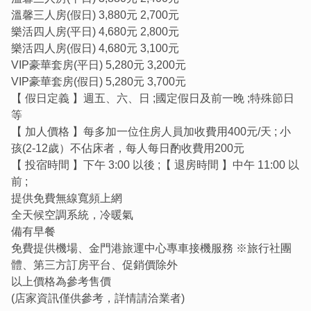
租賃機車每日(24小時)新台幣$400，需持有駕照(非台灣籍
溫馨三人房(假日) 3,880元 2,700元
旅客需持國際駕照)
樂活四人房(平日) 4,680元 2,800元
租賃電動機車每日(24小時)新台幣$800起，沒有駕照也可租
樂活四人房(假日) 4,680元 3,100元
賃
VIP豪華套房(平日) 5,280元 3,200元
VIP豪華套房(假日) 5,280元 3,700元
本旅店位置圖：
https://goo.gl/AaeMoU
【 假日定義 】週五、六、日 ;國定假日及前一晚 ;特殊節日
本旅店距離觀光景點總兵署步行約5分鐘；莒光樓步行約10
等
分鐘。
【 加人價格 】每多加一位住房人員加收費用400元/天 ; 小
本旅店距離金城公車總站步行約5分鐘；金門機場、金門港
孩(2-12歲）不佔床者，每人每日酌收費用200元
旅運中心約10分鐘車程。
【 投宿時間 】下午 3:00 以後 ;【 退房時間 】中午 11:00 以
本旅店距離85度C咖啡店、康是美藥妝百貨；屈臣氏藥妝店
前 ;
步行約10分鐘。
提供免費無線寬頻上網
全天候空調系統，冷暖氣
備有早餐
免費提供機場、金門港旅運中心專車接機服務 ※旅行社團
體、第三方訂房平台、促銷價除外
以上價格為參考售價
(店家資訊僅供參考，詳情請洽業者)