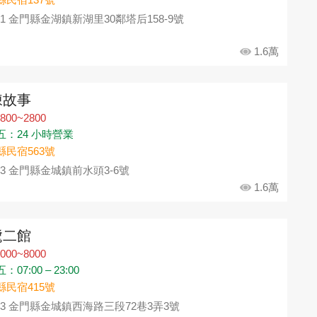
91 金門縣金湖鎮新湖里30鄰塔后158-9號
1.6萬
陳故事
800~2800
五：24 小時營業
縣民宿563號
93 金門縣金城鎮前水頭3-6號
1.6萬
鷺二館
000~8000
07:00 – 23:00
縣民宿415號
93 金門縣金城鎮西海路三段72巷3弄3號