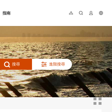
指南
網站導覽
全文檢索
業者登入
langu
简体中文
English
日本語
한국어
搜尋
進階搜尋