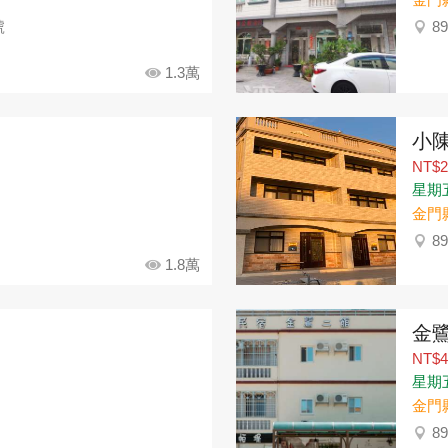
號
8
1.3萬
小
NT$2
星期
金門
8
1.8萬
金
NT$4
星期五：
金門
8