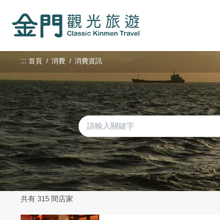
:::
跳
到
主
要
內
:::
首頁
消費
消費資訊
容
區
塊
共有 315 間店家