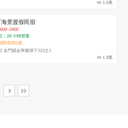
1.6萬
下海景渡假民宿
600~2400
五：24 小時營業
縣民宿351號
92 金門縣金寧鄉湖下223之1
1.9萬