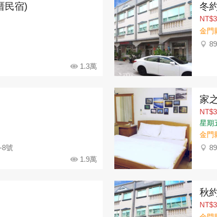
厝民宿)
冬
NT$3
金門
8
1.3萬
家
NT$3
星期五：
金門
-8號
8
1.9萬
秋
NT$3
金門