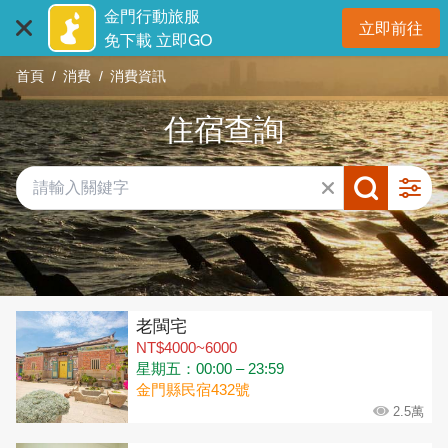
:::
跳
金門行動旅服
立即前往
到
開
免下載 立即GO
主
首頁
消費
消費資訊
要
內
住宿查詢
容
區
塊
共有 315 間店家
老閩宅
NT$4000~6000
星期五：00:00 – 23:59
金門縣民宿432號
2.5萬