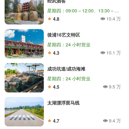
经武酒窖
星期四：09:00 – 12:00、13:30 – 17:00
10.4 万
4.8
人氣
分
後浦16艺文特区
星期四：24 小时营业
10.1 万
4.3
人氣
分
成功坑道/成功海滩
星期四：24 小时营业
9.5 万
4.5
人氣
分
太湖漂浮斑马线
9.4 万
4.7
人氣
分