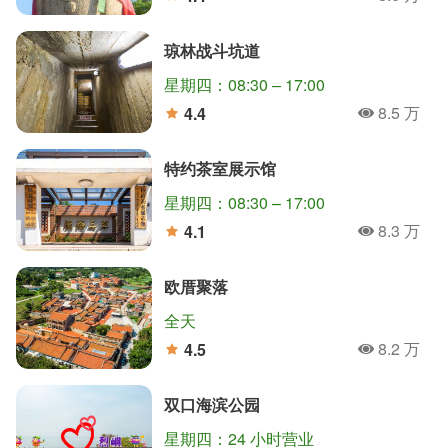
人氣
分
琼林战斗坑道
星期四：08:30 – 17:00
8.5 万
4.4
人氣
分
特约茶室展示馆
星期四：08:30 – 17:00
8.3 万
4.1
人氣
分
欧厝聚落
全天
8.2 万
4.5
人氣
分
双口海滨公园
星期四：24 小时营业