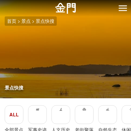
:::
跳
到
开
主
首页
景点
景点快搜
要
内
容
区
块
景点快搜
ALL
全部景点
军事史迹
人文历史
老街聚落
自然生态
休闲