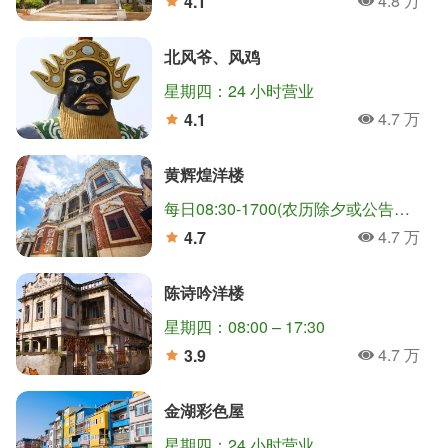
4.8 万
4.1
人氣
分
北风爷、风鸡
星期四：24 小时营业
4.7 万
4.1
人氣
分
黄辉煌洋楼
每日08:30-1700(农历除夕或公告停止上班日等特殊状况，停止开放)
4.7 万
4.7
人氣
分
陈诗吟洋楼
星期四：08:00 – 17:30
4.7 万
3.9
人氣
分
金湖彩色屋
星期四：24 小时营业