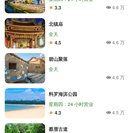
4.6 万
3.3
人氣
分
北镇庙
全天
4.6 万
4.5
人氣
分
碧山聚落
全天
4.6 万
人氣
料罗海滨公园
星期四：24 小时营业
4.5 万
4.3
人氣
分
蔡厝古道