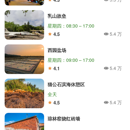
人氣
分
乳山故垒
星期四：08:30 – 17:00
5.4 万
4.5
人氣
分
西园盐场
星期四：09:00 – 17:00
5.4 万
4.1
人氣
分
猫公石滨海休憩区
全天
5.4 万
4.5
人氣
分
琼林窑烧红砖墙