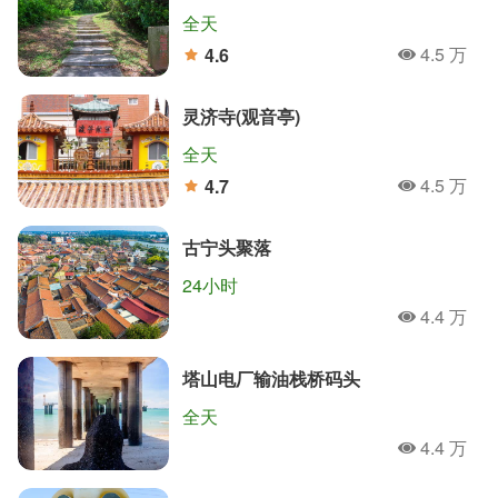
全天
4.5 万
4.6
人氣
分
灵济寺(观音亭)
全天
4.5 万
4.7
人氣
分
古宁头聚落
24小时
4.4 万
人氣
塔山电厂输油栈桥码头
全天
4.4 万
人氣