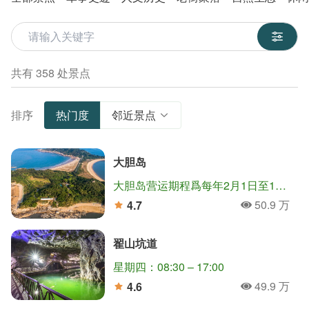
關鍵字
共有 358 处景点
排序
热门度
邻近景点
大胆岛
大胆岛营运期程爲每年2月1日至12月15日止(如遇农历年节期间，除夕至初五停止登岛)。
50.9 万
4.7
人氣
分
翟山坑道
星期四：08:30 – 17:00
49.9 万
4.6
人氣
分