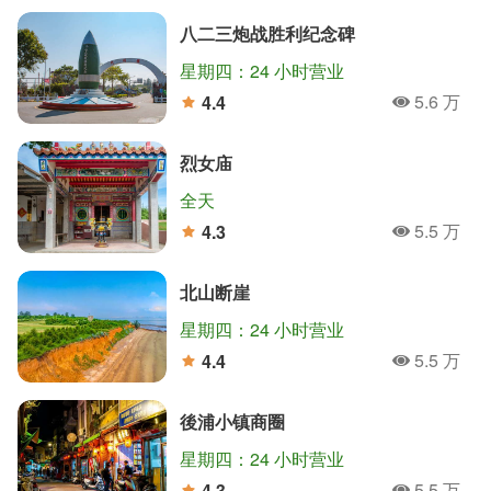
八二三炮战胜利纪念碑
星期四：24 小时营业
5.6 万
4.4
人氣
分
烈女庙
全天
5.5 万
4.3
人氣
分
北山断崖
星期四：24 小时营业
5.5 万
4.4
人氣
分
後浦小镇商圈
星期四：24 小时营业
5.5 万
4.3