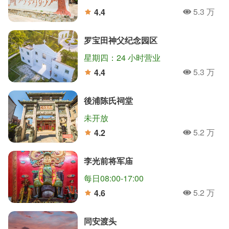
5.3 万
4.4
人氣
分
罗宝田神父纪念园区
星期四：24 小时营业
5.3 万
4.4
人氣
分
後浦陈氏祠堂
未开放
5.2 万
4.2
人氣
分
李光前将军庙
每日08:00-17:00
5.2 万
4.6
人氣
分
同安渡头