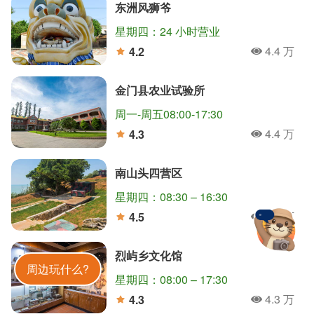
东洲风狮爷
星期四：24 小时营业
4.4 万
4.2
人氣
分
金门县农业试验所
周一-周五08:00-17:30
翟山坑道
狮山炮阵地
清金门镇总兵署
4.4 万
4.3
人氣
北山播音墙
沙美老街
琼林聚落
太湖游憩区
分
南山头四营区
沙溪堡
太武山风景区
星期四：08:30 – 16:30
4.4 万
4.5
人氣
分
烈屿乡文化馆
金門旅遊神
周边玩什么?
星期四：08:00 – 17:30
4.3 万
4.3
人氣