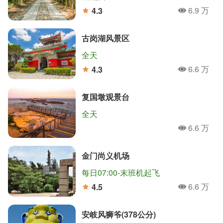
6.9 万
4.3
人氣
分
古岗湖风景区
全天
6.6 万
4.3
人氣
分
复国墩观景台
全天
6.6 万
人氣
金门尚义机场
每日07:00-末班机起飞
6.6 万
4.5
人氣
分
安岐风狮爷(378公分)