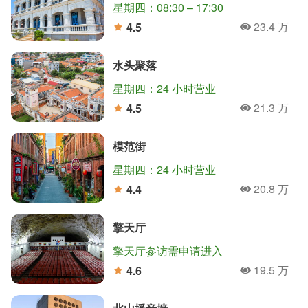
星期四：08:30 – 17:30
23.4 万
4.5
人氣
分
水头聚落
星期四：24 小时营业
21.3 万
4.5
人氣
分
模范街
星期四：24 小时营业
20.8 万
4.4
人氣
分
擎天厅
擎天厅参访需申请进入
19.5 万
4.6
人氣
分