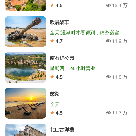
12.4 万
4.5
人氣
分
欧厝战车
全天(退潮时才看得到，请务必留意潮汐)
11.9 万
4.7
人氣
分
南石沪公园
星期四：24 小时营业
11.8 万
4.5
人氣
分
慈湖
全天
11.7 万
4.5
人氣
分
北山古洋楼