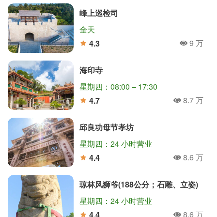
峰上巡检司
全天
9 万
4.3
人氣
分
海印寺
星期四：08:00 – 17:30
8.7 万
4.7
人氣
分
邱良功母节孝坊
星期四：24 小时营业
8.6 万
4.4
人氣
分
琼林风狮爷(188公分；石雕、立姿)
星期四：24 小时营业
8.6 万
4.4