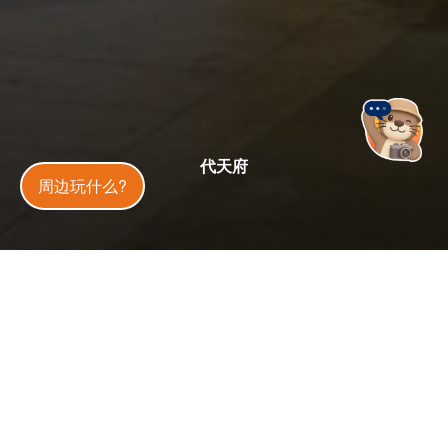
代天府
金門旅遊神
周边玩什么?
全天
开放状态
开放中
今日天气
29
°C
20
%
更新
：
2025-06-24
3.4 万
人气
位於金门的东门代天府，是当地居民信仰的重要中心，虽无
明确建庙纪年，据传可追溯至明代。早期庙中主祀温王爷，