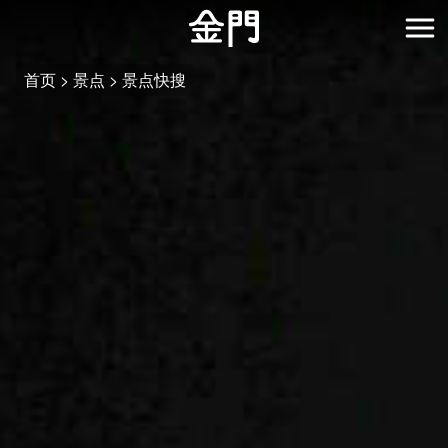
:::
跳
到
开
主
首页
景点
景点快搜
要
内
容
区
块