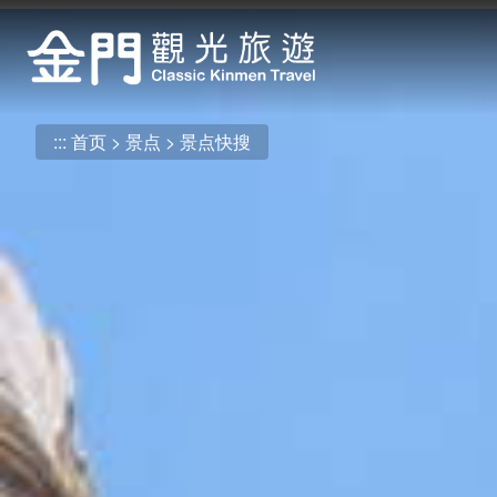
:::
跳
到
主
要
内
:::
首页
景点
景点快搜
容
区
块