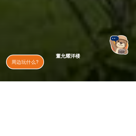
董允耀洋楼
金門旅遊神
周边玩什么?
每周六 9:00-12:00 开放参观，展期至6/28
开放状态
开放中
今日天气
33
°C
30
%
更新
：
2026-01-09
1 万
4.5
人气
分