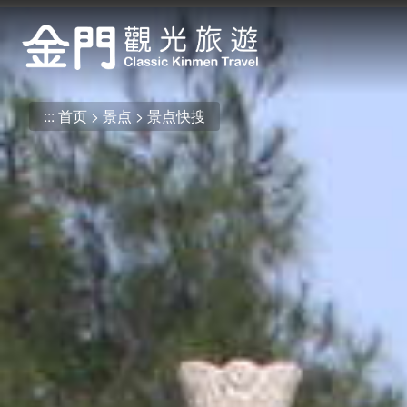
:::
跳
到
主
要
内
:::
首页
景点
景点快搜
容
区
块