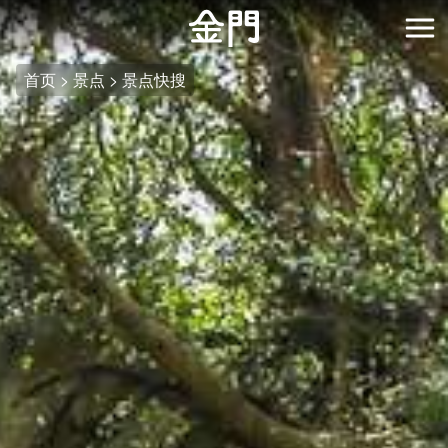
:::
跳
到
开
主
首页
景点
景点快搜
要
内
容
区
块