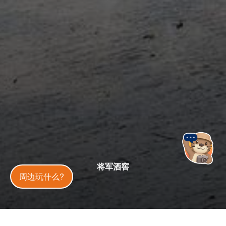
将军酒窖
金門旅遊神
周边玩什么?