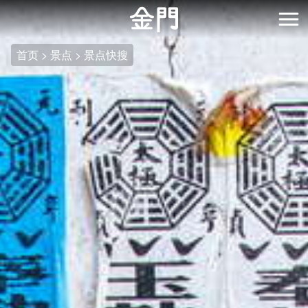
:::
跳
到
开
主
首页
景点
景点快搜
要
内
容
区
块