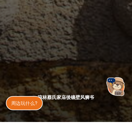
琼林蔡氏家庙後镶壁风狮爷
金門旅遊神
周边玩什么?