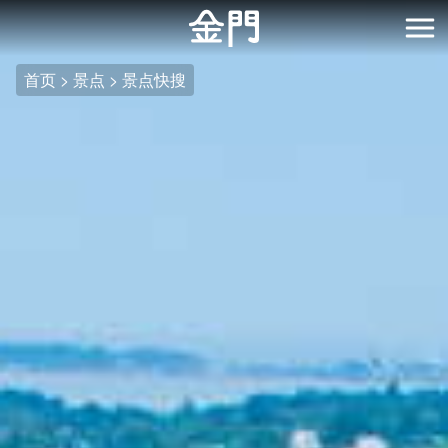
:::
跳
到
开
主
首页
景点
景点快搜
要
内
容
区
块