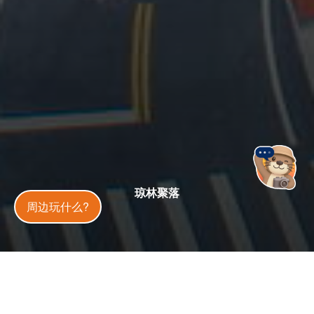
琼林聚落
金門旅遊神
周边玩什么?
星期日：09:00 – 17:00
开放状态
开放中
今日天气
36
°C
30
%