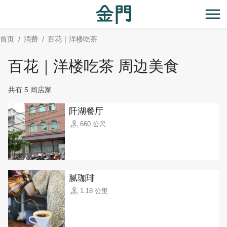
:::
跳
到
开
主
首页
消费
百花｜洋楼吃茶
要
内
百花｜洋楼吃茶 周边美食
容
区
共有 5 间店家
块
阡湖餐厅
660 公尺
腻珈琲
1.18 公里