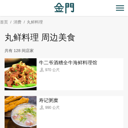
:::
跳
到
开
主
首页
消费
丸鲜料理
要
内
丸鲜料理 周边美食
容
区
共有 128 间店家
块
牛二爷酒糟全牛海鲜料理馆
970 公尺
寿记粥糜
990 公尺