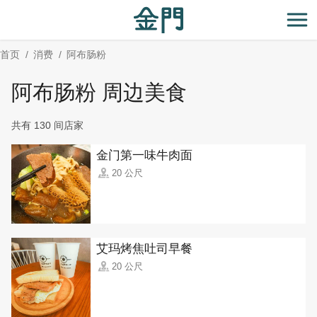
:::
跳
到
开
主
首页
消费
阿布肠粉
要
内
阿布肠粉 周边美食
容
区
共有 130 间店家
块
金门第一味牛肉面
20 公尺
艾玛烤焦吐司早餐
20 公尺