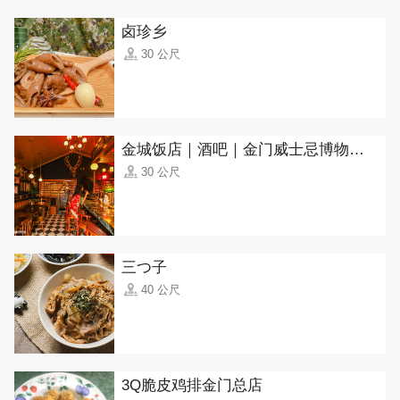
卤珍乡
30 公尺
金城饭店｜酒吧｜金门威士忌博物馆(Jincheng Hotel, Kinmen Whisky Museum)
30 公尺
三つ子
40 公尺
3Q脆皮鸡排金门总店