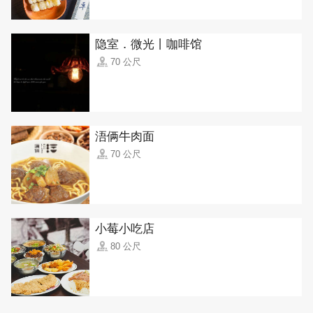
隐室．微光丨咖啡馆
70 公尺
浯俩牛肉面
70 公尺
小莓小吃店
80 公尺