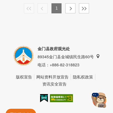
1
金门县政府观光处
89345金门县金城镇民生路60号
电话
：+886-82-318823
版权宣告
网站资料开放宣告
隐私权政策
资讯安全宣告
我的e政府
无障碍AA
金門旅遊神