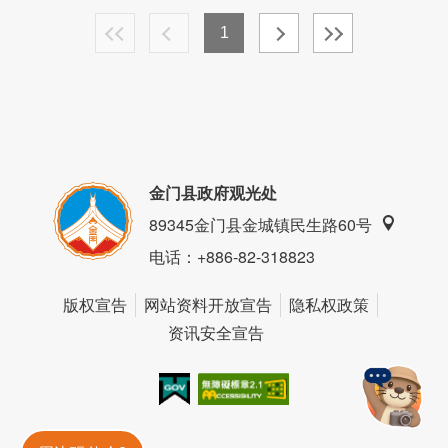
1
金门县政府观光处
89345金门县金城镇民生路60号
电话
：+886-82-318823
版权宣告
网站资料开放宣告
隐私权政策
资讯安全宣告
我的e政府
无障碍AA
金門旅遊神