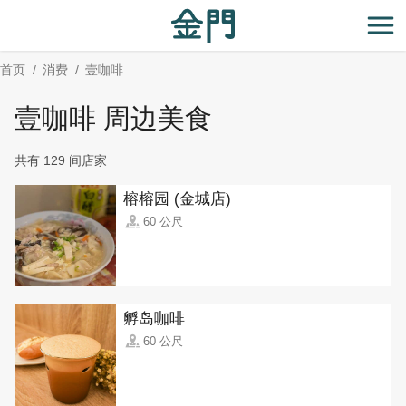
:::
跳
到
开
主
首页
消费
壹咖啡
要
内
壹咖啡 周边美食
容
区
共有 129 间店家
块
榕榕园 (金城店)
60 公尺
孵岛咖啡
60 公尺