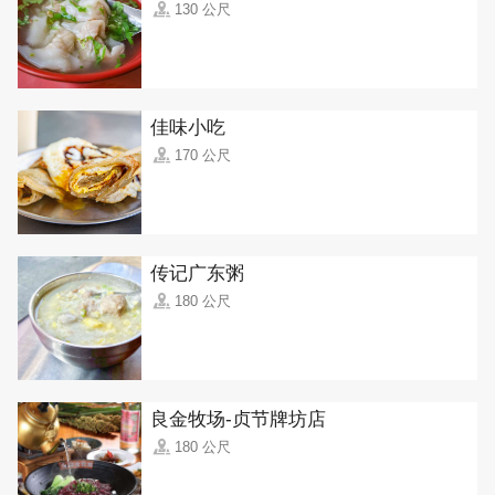
130 公尺
佳味小吃
170 公尺
传记广东粥
180 公尺
良金牧场-贞节牌坊店
180 公尺