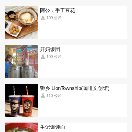
阿公ㄟ手工豆花
100 公尺
开妈饭团
100 公尺
狮乡 LionTownship(咖啡文创馆)
110 公尺
生记馄饨面