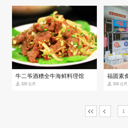
牛二爷酒糟全牛海鲜料理馆
福圆素
320 公尺
320 公尺
1