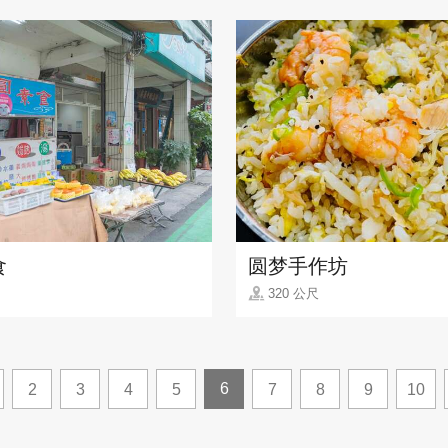
食
圆梦手作坊
320 公尺
6
2
3
4
5
7
8
9
10