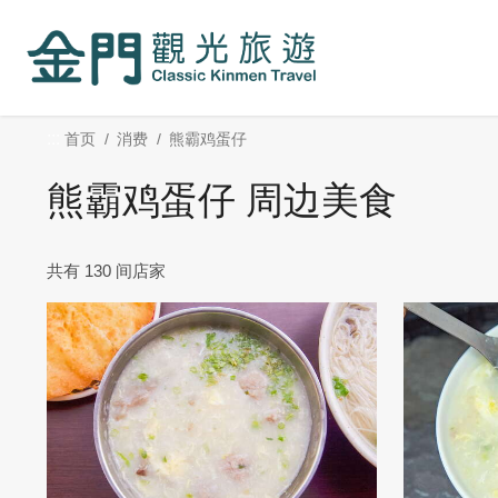
:::
跳
到
主
要
内
:::
首页
消费
熊霸鸡蛋仔
容
区
熊霸鸡蛋仔 周边美食
块
共有 130 间店家