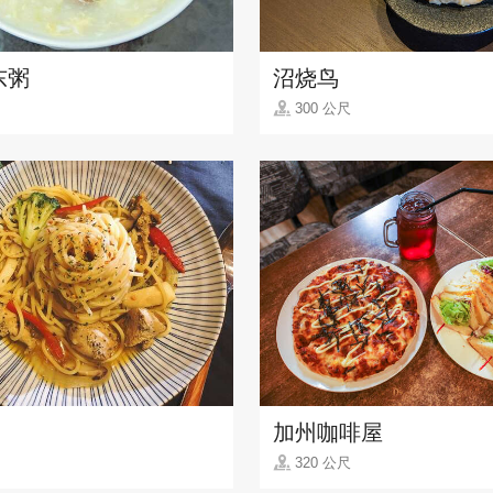
东粥
沼烧鸟
300 公尺
加州咖啡屋
320 公尺