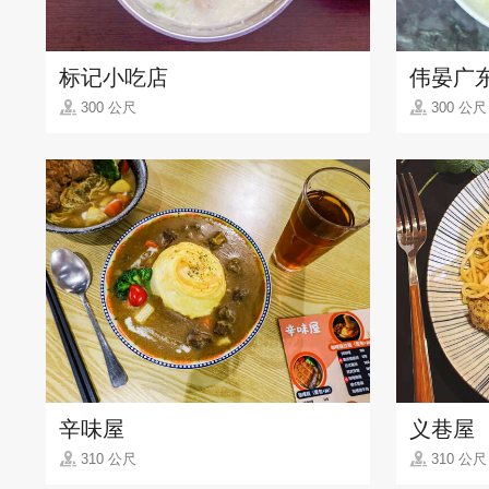
标记小吃店
伟晏广
300 公尺
300 公尺
辛味屋
义巷屋
310 公尺
310 公尺