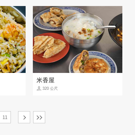
米香屋
320 公尺
11