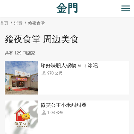
:::
跳
到
开
主
首页
消费
飨夜食堂
要
内
飨夜食堂 周边美食
容
区
共有 129 间店家
块
珍好味职人锅物 & ㄔ冰吧
970 公尺
微笑公主小米甜甜圈
1.08 公里