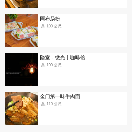
阿布肠粉
100 公尺
隐室．微光丨咖啡馆
100 公尺
金门第一味牛肉面
110 公尺