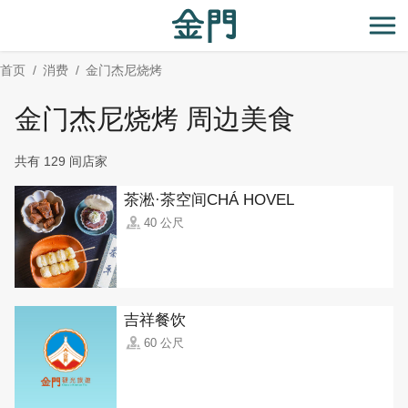
:::
跳
到
开
主
首页
消费
金门杰尼烧烤
要
内
金门杰尼烧烤 周边美食
容
区
共有 129 间店家
块
茶淞·茶空间CHÁ HOVEL
40 公尺
吉祥餐饮
60 公尺