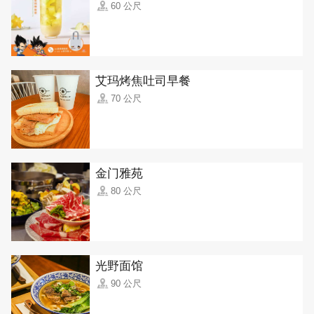
60 公尺
艾玛烤焦吐司早餐
70 公尺
金门雅苑
80 公尺
光野面馆
90 公尺