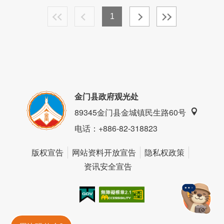
1
金门县政府观光处
89345金门县金城镇民生路60号
电话
：+886-82-318823
版权宣告
网站资料开放宣告
隐私权政策
资讯安全宣告
我的e政府
无障碍AA
金門旅遊神