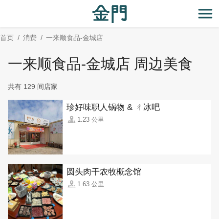
:::
跳
到
开
主
首页
消费
一来顺食品-金城店
要
内
一来顺食品-金城店 周边美食
容
区
共有 129 间店家
块
珍好味职人锅物 & ㄔ冰吧
1.23 公里
圆头肉干农牧概念馆
1.63 公里