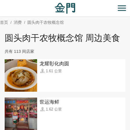
:::
跳
到
开
主
首页
消费
圆头肉干农牧概念馆
要
内
圆头肉干农牧概念馆 周边美食
容
区
共有 113 间店家
块
龙耀彰化肉圆
1.61 公里
世运海鲜
1.62 公里