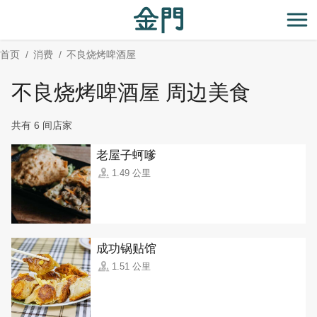
:::
跳
到
开
主
首页
消费
不良烧烤啤酒屋
要
内
不良烧烤啤酒屋 周边美食
容
区
共有 6 间店家
块
老屋子蚵嗲
1.49 公里
成功锅贴馆
1.51 公里