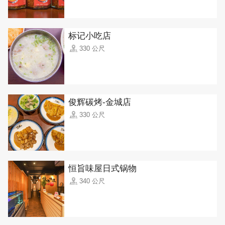
标记小吃店
330 公尺
俊辉碳烤-金城店
330 公尺
恒旨味屋日式锅物
340 公尺