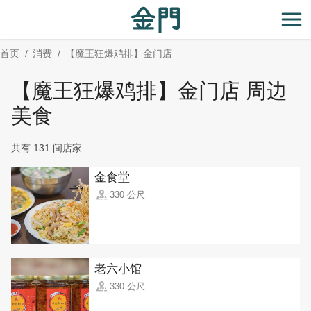
:::
跳
到
开
主
首页
消费
【魔王狂爆鸡排】金门店
要
内
【魔王狂爆鸡排】金门店 周边
容
区
美食
块
共有 131 间店家
金食堂
330 公尺
老六小馆
330 公尺