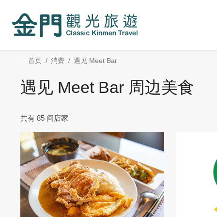
:::
跳
到
主
要
内
:::
首页
消费
遇见 Meet Bar
容
区
遇见 Meet Bar 周边美食
块
共有 85 间店家