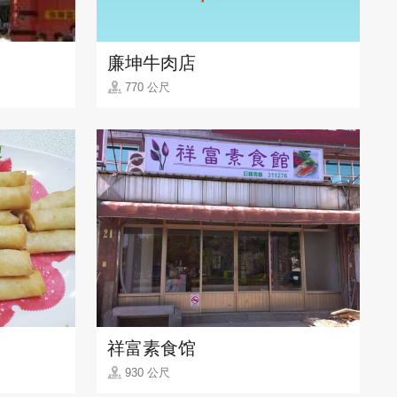
廉坤牛肉店
770 公尺
祥富素食馆
930 公尺