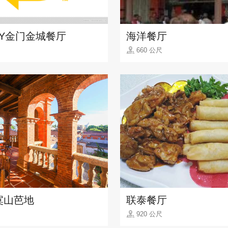
AY金门金城餐厅
海洋餐厅
660 公尺
寞山芭地
联泰餐厅
920 公尺