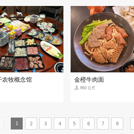
干农牧概念馆
金橙牛肉面
950 公尺
1
2
3
4
5
6
7
8