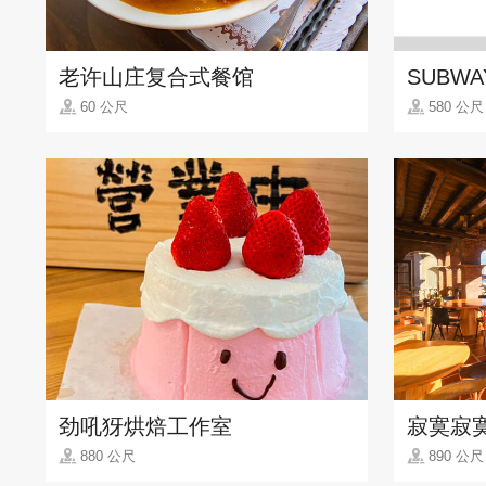
老许山庄复合式餐馆
SUBW
60 公尺
580 公尺
劲吼犽烘焙工作室
寂寞寂
880 公尺
890 公尺