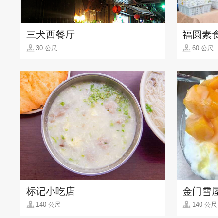
三犬西餐厅
福圆素
30 公尺
60 公尺
标记小吃店
金门雪
140 公尺
140 公尺