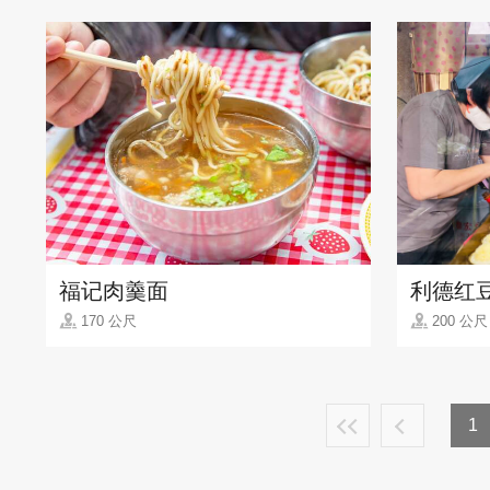
福记肉羹面
利德红
170 公尺
200 公尺
1