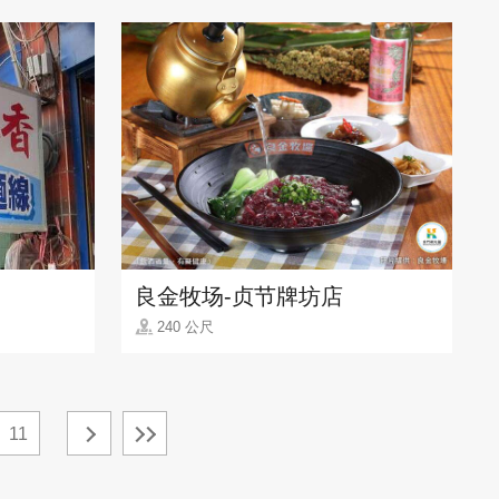
良金牧场-贞节牌坊店
240 公尺
11