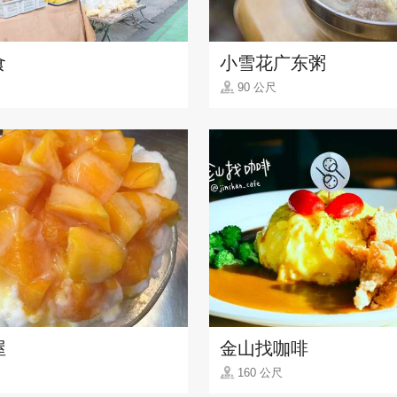
食
小雪花广东粥
90 公尺
屋
金山找咖啡
160 公尺