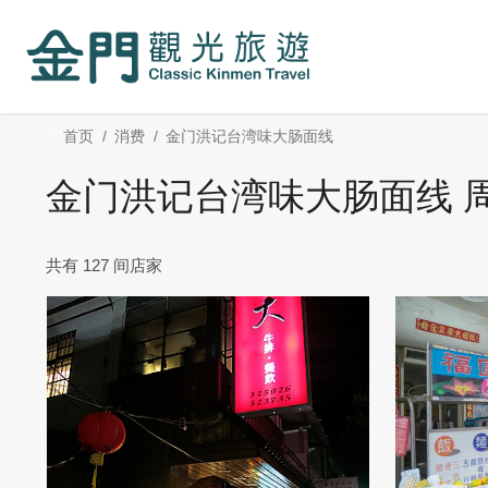
:::
跳
到
主
要
内
:::
首页
消费
金门洪记台湾味大肠面线
容
区
金门洪记台湾味大肠面线 
块
共有 127 间店家